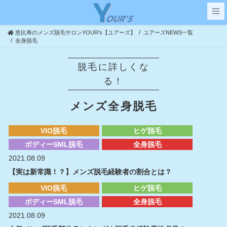
コ
ナ
ン
ビ
テ
ゲ
恵比寿のメンズ脱毛サロンYOUR's【ユアーズ】
ユアーズNEWS一覧
ン
ー
全身脱毛
ツ
シ
へ
ョ
脱毛に詳しくな
ス
ン
る！
キ
に
ッ
移
メンズ全身脱毛
プ
動
VIO脱毛
ヒゲ脱毛
ボディーSML脱毛
全身脱毛
2021.08.09
【実は新常識！？】メンズ脱毛経験者の割合とは？
VIO脱毛
ヒゲ脱毛
ボディーSML脱毛
全身脱毛
2021.08.09